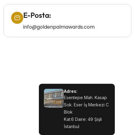
E-Posta:
info@goldenpalmawards.com
Adres:
Esentepe Mah. Kasap
Sok. Eser İş Merkezi C
Blok
Kat:6 Daire: 49 Şişli
İstanbul